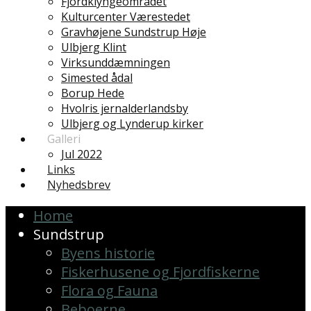
Fjordklyngeområdet
Kulturcenter Værestedet
Gravhøjene Sundstrup Høje
Ulbjerg Klint
Virksunddæmningen
Simested ådal
Borup Hede
Hvolris jernalderlandsby
Ulbjerg og Lynderup kirker
Galleri
Jul 2022
Links
Nyhedsbrev
Home
Sundstrup
Byens historie
Fiskerhusene og Fjordfiskerne
Flora og Fauna
Beboerne