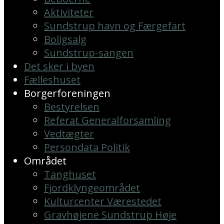
Aktiviteter
Sundstrup havn og Færgefart
Boligsalg
Sundstrup-sangen
Det sker i byen
Fælleshuset
Borgerforeningen
Bestyrelsen
Referat Generalforsamling
Vedtægter
Persondata Politik
Området
Tanghuset
Fjordklyngeområdet
Kulturcenter Værestedet
Gravhøjene Sundstrup Høje