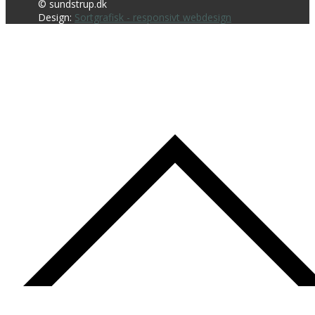
© sundstrup.dk
Design:
Sortgrafisk - responsivt webdesign