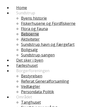
Home
Sundstrup
Byens historie
Fiskerhusene og Fjordfiskerne
Flora og Fauna
Beboerne
Aktiviteter
Sundstrup havn og Færgefart
Boligsalg
Sundstrup-sangen
Det sker i byen
Fælleshuset
Borgerforeningen
Bestyrelsen
Referat Generalforsamling
Vedtægter
Persondata Politik
Området
Tanghuset