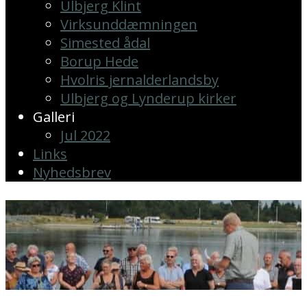
Ulbjerg Klint
Virksunddæmningen
Simested ådal
Borup Hede
Hvolris jernalderlandsby
Ulbjerg og Lynderup kirker
Galleri
Jul 2022
Links
Nyhedsbrev