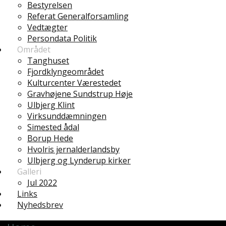
Bestyrelsen
Referat Generalforsamling
Vedtægter
Persondata Politik
Området
Tanghuset
Fjordklyngeområdet
Kulturcenter Værestedet
Gravhøjene Sundstrup Høje
Ulbjerg Klint
Virksunddæmningen
Simested ådal
Borup Hede
Hvolris jernalderlandsby
Ulbjerg og Lynderup kirker
Galleri
Jul 2022
Links
Nyhedsbrev