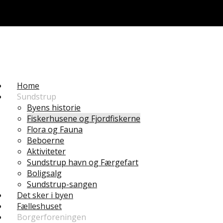
Home
Sundstrup
Byens historie
Fiskerhusene og Fjordfiskerne
Flora og Fauna
Beboerne
Aktiviteter
Sundstrup havn og Færgefart
Boligsalg
Sundstrup-sangen
Det sker i byen
Fælleshuset
Borgerforeningen