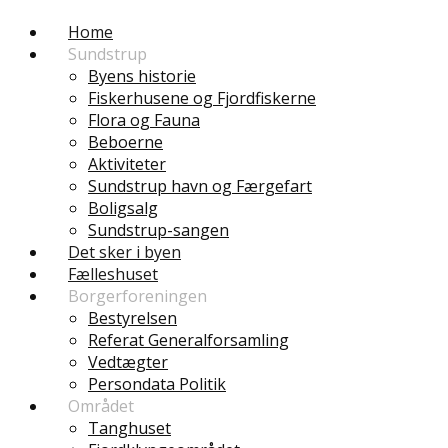
Home
Sundstrup
Byens historie
Fiskerhusene og Fjordfiskerne
Flora og Fauna
Beboerne
Aktiviteter
Sundstrup havn og Færgefart
Boligsalg
Sundstrup-sangen
Det sker i byen
Fælleshuset
Borgerforeningen
Bestyrelsen
Referat Generalforsamling
Vedtægter
Persondata Politik
Området
Tanghuset