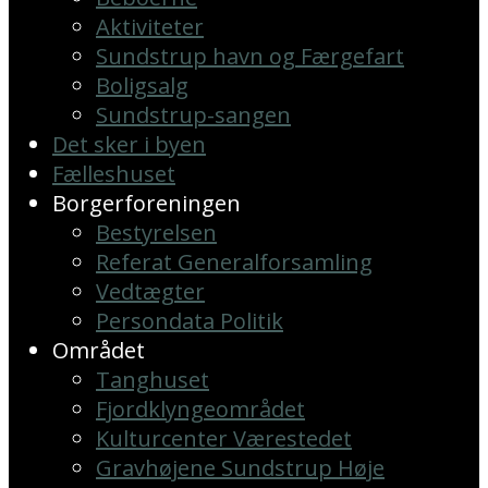
Aktiviteter
Sundstrup havn og Færgefart
Boligsalg
Sundstrup-sangen
Det sker i byen
Fælleshuset
Borgerforeningen
Bestyrelsen
Referat Generalforsamling
Vedtægter
Persondata Politik
Området
Tanghuset
Fjordklyngeområdet
Kulturcenter Værestedet
Gravhøjene Sundstrup Høje