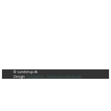
© sundstrup.dk
Design:
Sortgrafisk - responsivt webdesign