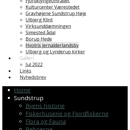
Fjordklyngeområdet
Kulturcenter Værestedet
Gravhøjene Sundstrup Høje
Ulbjerg Klint
Virksunddæmningen
Simested ådal
Borup Hede
Hvolris jernalderlandsby
Ulbjerg og Lynderup kirker
Galleri
Jul 2022
Links
Nyhedsbrev
Home
Sundstrup
Byens historie
Fiskerhusene og Fjordfiskerne
Flora og Fauna
Beboerne