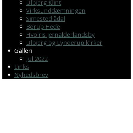
Ulbjerg Klint
Virksunddæmningen
Simested ådal
Borup Hede
Hvolris jernalderlandsby
Ulbjerg og Lynderup kirker
Galleri
Jul 2022
Links
Nyhedsbrev