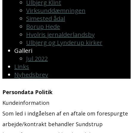
Ulbjerg Klint
Virksunddæmningen
Simested ådal
Borup Hede
Hvolris jernalderlandsby
Ulbjerg og Lynderup kirker
Galleri
Jul 2022
Links
Nyhedsbrev
Persondata Politik
Kundeinformation
Som led i indgåelsen af en aftale om forespurgte
arbejde/kontrakt behandler ​Sundstrup