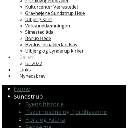
Fjordklyngeområdet
Kulturcenter Værestedet
Gravhøjene Sundstrup Høje
Ulbjerg Klint
Virksunddæmningen
Simested ådal
Borup Hede
Hvolris jernalderlandsby
Ulbjerg og Lynderup kirker
Galleri
Jul 2022
Links
Nyhedsbrev
Home
Sundstrup
Byens historie
Fiskerhusene og Fjordfiskerne
Flora og Fauna
Beboerne