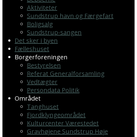
Aktiviteter
Sundstrup havn og Færgefart
Boligsalg
Sundstrup-sangen
Det sker i byen
Fælleshuset
Borgerforeningen
Bestyrelsen
Referat Generalforsamling
Vedtægter
Persondata Politik
Området
Tanghuset
Fjordklyngeområdet
Kulturcenter Værestedet
Gravhøjene Sundstrup Høje