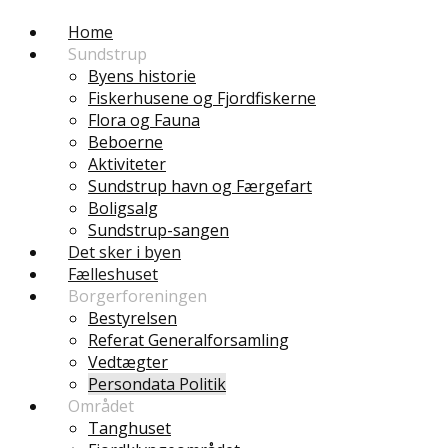
Home
Sundstrup
Byens historie
Fiskerhusene og Fjordfiskerne
Flora og Fauna
Beboerne
Aktiviteter
Sundstrup havn og Færgefart
Boligsalg
Sundstrup-sangen
Det sker i byen
Fælleshuset
Borgerforeningen
Bestyrelsen
Referat Generalforsamling
Vedtægter
Persondata Politik
Området
Tanghuset