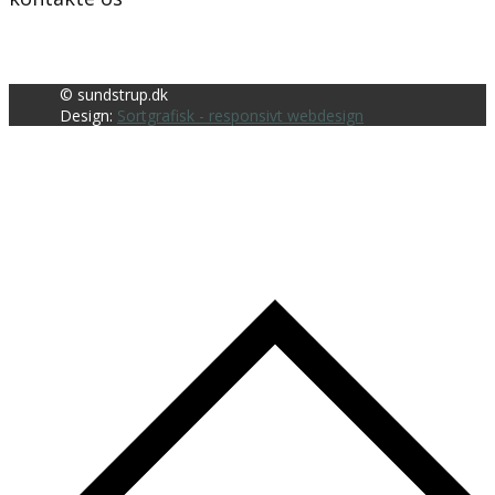
© sundstrup.dk
Design:
Sortgrafisk - responsivt webdesign