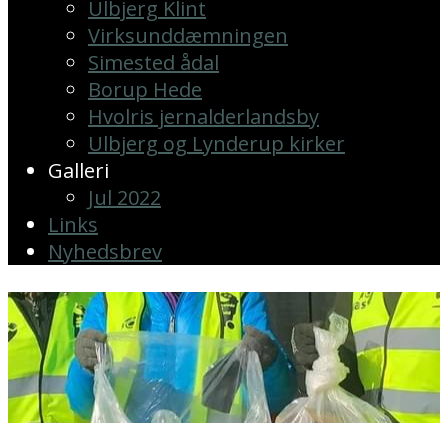
Ulbjerg Klint
Virksunddæmningen
Simested ådal
Borup Hede
Hvolris jernalderlandsby
Ulbjerg og Lynderup kirker
Galleri
Jul 2022
Links
Nyhedsbrev