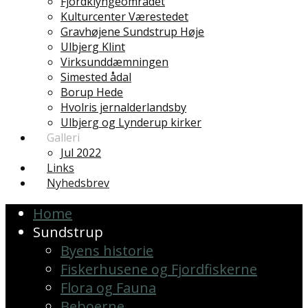
Fjordklyngeområdet
Kulturcenter Værestedet
Gravhøjene Sundstrup Høje
Ulbjerg Klint
Virksunddæmningen
Simested ådal
Borup Hede
Hvolris jernalderlandsby
Ulbjerg og Lynderup kirker
Galleri
Jul 2022
Links
Nyhedsbrev
Home
Sundstrup
Byens historie
Fiskerhusene og Fjordfiskerne
Flora og Fauna
Beboerne