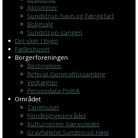
Aktiviteter
Sundstrup havn og Færgefart
Boligsalg
Sundstrup-sangen
Det sker i byen
Fælleshuset
Borgerforeningen
Bestyrelsen
Referat Generalforsamling
Vedtægter
Persondata Politik
Området
Tanghuset
Fjordklyngeområdet
Kulturcenter Værestedet
Gravhøjene Sundstrup Høje