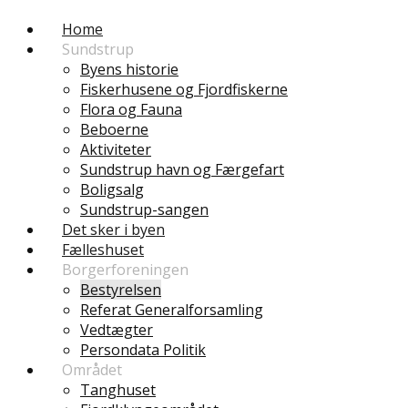
Home
Sundstrup
Byens historie
Fiskerhusene og Fjordfiskerne
Flora og Fauna
Beboerne
Aktiviteter
Sundstrup havn og Færgefart
Boligsalg
Sundstrup-sangen
Det sker i byen
Fælleshuset
Borgerforeningen
Bestyrelsen
Referat Generalforsamling
Vedtægter
Persondata Politik
Området
Tanghuset